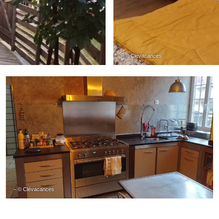
– © Clévacances
– © Clévacances