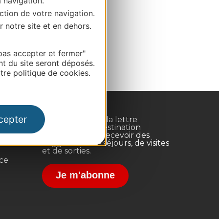
a navigation.
ction de votre navigation.
r notre site et en dehors.
pas accepter et fermer"
nt du site seront déposés.
re politique de cookies.
cepter
Inscrivez-vous à la lettre
d'information Destination
Occitanie pour recevoir des
suggestions de séjours, de visites
et de sorties.
nce
Je m'abonne