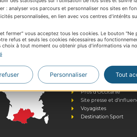
blir des statistiques sur l'utilisation de nos sites et suivre l
er : analyser vos parcours et personnaliser nos sites en fon
cités personnalisées, en lien avec vos centres d'intérêts su
| Map data ©
Leaflet
OpenStreetMap contributors
 et fermer" vous acceptez tous les cookies. Le bouton "Ne 
onnaire de cette activité?
tre refus et seuls les cookies nécessaires au fonctionneme
ntacter Ariège Pyrénées Tourisme.
choix à tout moment ou obtenir plus d'informations via not
é
refuser
Personnaliser
Tout ac
Thermalisme
Business/Mice
Pros d'Occitanie
Site presse et d'influe
Voyagistes
Destination Sport