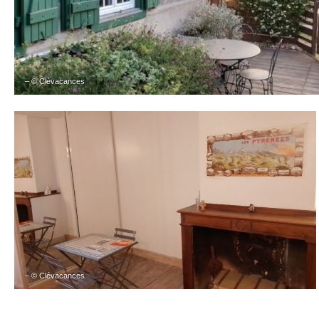
– © Clévacances
– © Clévacances