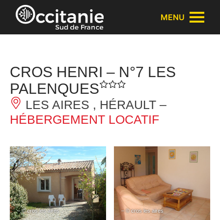
Panneau de gestion des cookies
MENU
CROS HENRI – N°7 LES
PALENQUES
LES AIRES , HÉRAULT –
HÉBERGEMENT LOCATIF
– © cros les aires
– © cros les aires