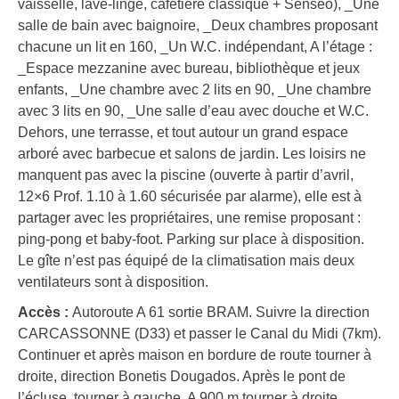
vaisselle, lave-linge, cafetière classique + Senséo), _Une
salle de bain avec baignoire, _Deux chambres proposant
chacune un lit en 160, _Un W.C. indépendant, A l’étage :
_Espace mezzanine avec bureau, bibliothèque et jeux
enfants, _Une chambre avec 2 lits en 90, _Une chambre
avec 3 lits en 90, _Une salle d’eau avec douche et W.C.
Dehors, une terrasse, et tout autour un grand espace
arboré avec barbecue et salons de jardin. Les loisirs ne
manquent pas avec la piscine (ouverte à partir d’avril,
12×6 Prof. 1.10 à 1.60 sécurisée par alarme), elle est à
partager avec les propriétaires, une remise proposant :
ping-pong et baby-foot. Parking sur place à disposition.
Le gîte n’est pas équipé de la climatisation mais deux
ventilateurs sont à disposition.
Accès :
Autoroute A 61 sortie BRAM. Suivre la direction
CARCASSONNE (D33) et passer le Canal du Midi (7km).
Continuer et après maison en bordure de route tourner à
droite, direction Bonetis Dougados. Après le pont de
l’écluse, tourner à gauche. A 900 m tourner à droite