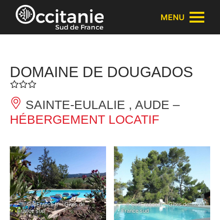
Panneau de gestion des cookies
MENU
DOMAINE DE DOUGADOS
SAINTE-EULALIE , AUDE –
HÉBERGEMENT LOCATIF
– © SudFrance.fr – Gîtes de
– © SudFrance.fr – Gîtes de
France sud
France sud