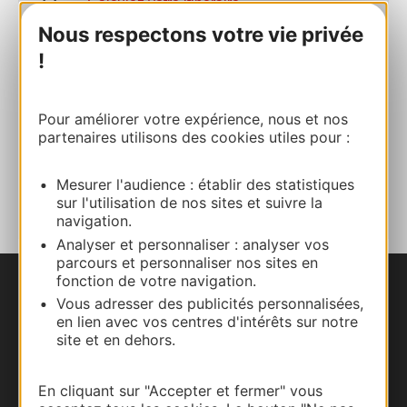
Calculez votre itinéraire
Nous respectons votre vie privée
!
+33 6 19 40 84 37
E-mail
Pour améliorer votre expérience, nous et nos
partenaires utilisons des cookies utiles pour :
AJOUTER
Mesurer l'audience : établir des statistiques
AU CARNET
sur l'utilisation de nos sites et suivre la
navigation.
Analyser et personnaliser : analyser vos
parcours et personnaliser nos sites en
fonction de votre navigation.
Nous contacter
Vous adresser des publicités personnalisées,
en lien avec vos centres d'intérêts sur notre
site et en dehors.
Carte interactive
Documentation
En cliquant sur "Accepter et fermer" vous