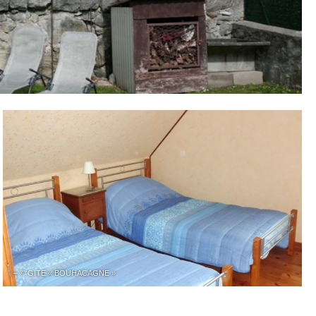
– © GITE « BOUHACAGNE »