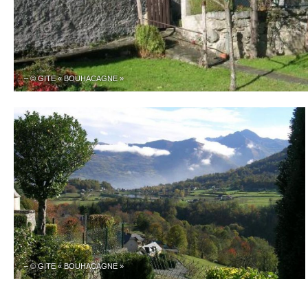
– © GITE « BOUHACAGNE »
– © GITE « BOUHACAGNE »