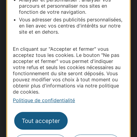
parcours et personnaliser nos sites en
Carte interactive
fonction de votre navigation.
Vous adresser des publicités personnalisées,
Documentation
en lien avec vos centres d'intérêts sur notre
site et en dehors.
En cliquant sur "Accepter et fermer" vous
acceptez tous les cookies. Le bouton "Ne pas
accepter et fermer" vous permet d'indiquer
votre refus et seuls les cookies nécessaires au
fonctionnement du site seront déposés. Vous
pouvez modifier vos choix à tout moment ou
obtenir plus d'informations via notre politique
de cookies.
Thermalisme
Politique de confidentialité
Business/Mice
Pros d'Occitanie
Tout accepter
Site presse et d'influence
Voyagistes