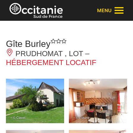
Panneau de gestion des cookies
MENU
Gîte Burley
PRUDHOMAT , LOT –
HÉBERGEMENT LOCATIF
– © Clavel
– © cuisine