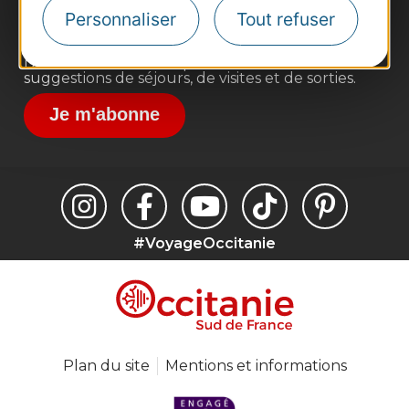
Destination Sport
Personnaliser
Tout refuser
Inscrivez-vous à la lettre d'information
Destination Occitanie pour recevoir des
suggestions de séjours, de visites et de sorties.
Je m'abonne
#VoyageOccitanie
Plan du site
Mentions et informations