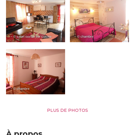
– © salon ouvert sur cuisine
– © chambre
– © chambre
PLUS DE PHOTOS
À propos