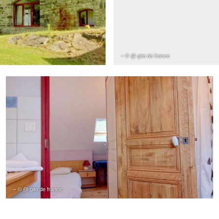
– © @ gite de france
– © @ gite de france