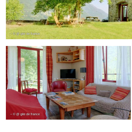
– © @ gite de france
– © @ gite de france