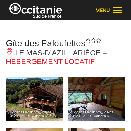
Panneau de gestion des cookies
MENU
Gîte des Paloufettes
LE MAS-D’AZIL , ARIÈGE –
HÉBERGEMENT LOCATIF
Gite des Paloufettes_Le Mas-
Gite des Paloufettes_Le Mas-
d’Azil – © DR – Jeff Ariaux
d’Azil – © DR – Jeff Ariaux