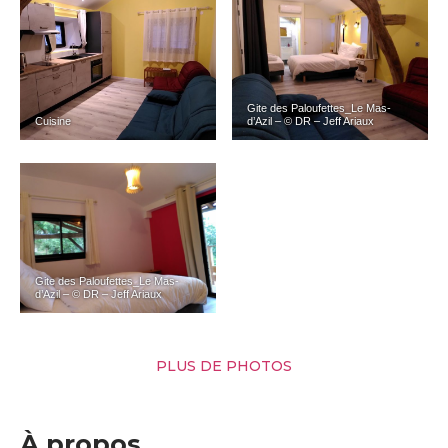
Gite des Paloufettes_Le Mas-
Cuisine
d’Azil – © DR – Jeff Ariaux
Gite des Paloufettes_Le Mas-
d’Azil – © DR – Jeff Ariaux
PLUS DE PHOTOS
À propos