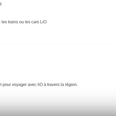
R
 les trains ou les cars LiO
el pour voyager avec liO à travers la région.