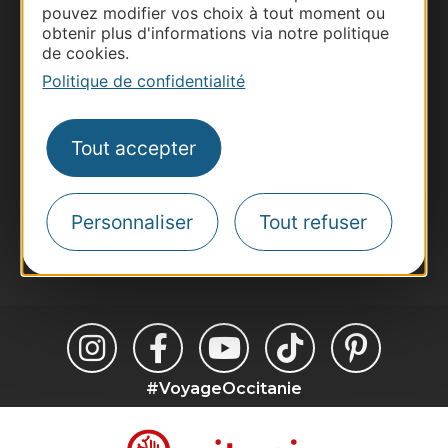
pouvez modifier vos choix à tout moment ou
Business/Mice
obtenir plus d'informations via notre politique
Pros d'Occitanie
de cookies.
Site presse et d'influence
Politique de confidentialité
Voyagistes
Destination Sport
Tout accepter
Inscrivez-vous à la lettre d'information
Destination Occitanie pour recevoir des
suggestions de séjours, de visites et de sorties.
Personnaliser
Tout refuser
Je m'abonne
#VoyageOccitanie