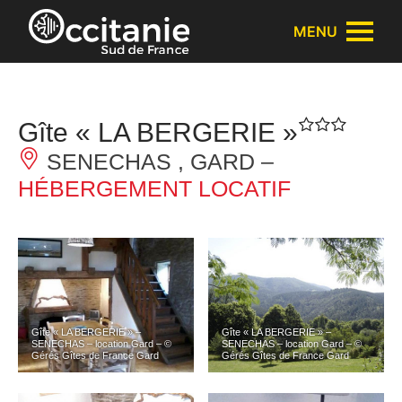
Panneau de gestion des cookies
MENU
Gîte « LA BERGERIE »
SENECHAS , GARD –
HÉBERGEMENT LOCATIF
Gîte « LA BERGERIE » –
Gîte « LA BERGERIE » –
SENECHAS – location Gard – ©
SENECHAS – location Gard – ©
Gérés Gîtes de France Gard
Gérés Gîtes de France Gard