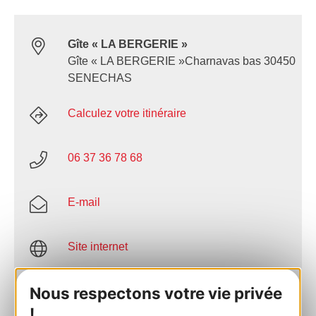
Gîte « LA BERGERIE »
Gîte « LA BERGERIE »Charnavas bas 30450
SENECHAS
Calculez votre itinéraire
06 37 36 78 68
E-mail
Site internet
Nous respectons votre vie privée
AJOUTER
AU CARNET
!