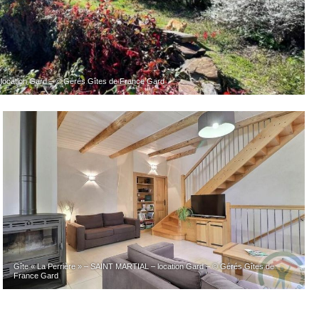
 location Gard – © Gérés Gîtes de France Gard
Gîte « La Perrière » – SAINT MARTIAL – location Gard – © Gérés Gîtes de
France Gard