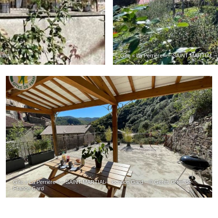
Gard
Gîte « La Perrière » – SAINT MARTIAL –
Gîte « La Perrière » – SAINT MARTIAL – location Gard – © Gérés Gîtes de
France Gard