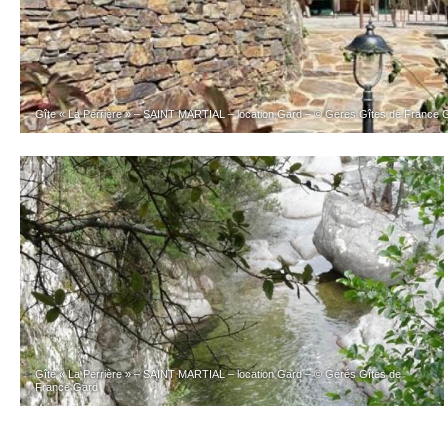
Gîte « La Perrière » – SAINT MARTIAL – location Gard – © Gérés Gîtes de France 
Gîte « La Perrière » – SAINT MARTIAL – location Gard – © Gérés Gîtes de
France Gard