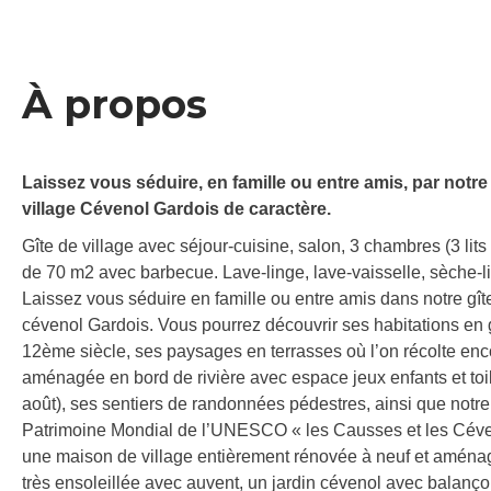
À propos
Laissez vous séduire, en famille ou entre amis, par notre gî
village Cévenol Gardois de caractère.
Gîte de village avec séjour-cuisine, salon, 3 chambres (3 lits
de 70 m2 avec barbecue. Lave-linge, lave-vaisselle, sèche-li
Laissez vous séduire en famille ou entre amis dans notre gîte L
cévenol Gardois. Vous pourrez découvrir ses habitations en gr
12ème siècle, ses paysages en terrasses où l’on récolte en
aménagée en bord de rivière avec espace jeux enfants et toile
août), ses sentiers de randonnées pédestres, ainsi que notre 
Patrimoine Mondial de l’UNESCO « les Causses et les Céven
une maison de village entièrement rénovée à neuf et aménag
très ensoleillée avec auvent, un jardin cévenol avec balanç