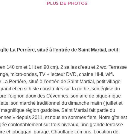
PLUS DE PHOTOS
te La Perrière, situé à l’entrée de Saint Martial, petit
 en 140 cm et 1 lit en 90 cm), 2 salles d’eau et 2 wc. Terrasse
nge, micro-ondes, TV + lecteur DVD, chaîne Hi-fi, wifi.
a Perrière, situé à l’entrée de Saint Martial, petit village
anit et en schiste construites sur la roche, son église du
core l’oignon doux des Cévennes, son aire de pique-nique
tte, son marché traditionnel du dimanche matin ( juillet et
magnifique région gardoise. Saint Martial fait partie du
nes » depuis 2011, et nous en sommes fiers. Notre gîte est
ée confortablement sur trois niveaux, une grande terrasse
oire et toboggan, garage. Chauffage compris. Location de