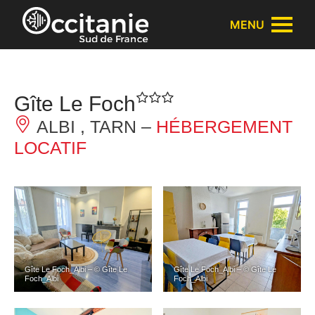
Panneau de gestion des cookies
MENU
Gîte Le Foch
ALBI , TARN –
HÉBERGEMENT
LOCATIF
Gîte Le Foch_Albi – © Gîte Le
Gîte Le Foch_Albi – © Gîte Le
Foch_Albi
Foch_Albi