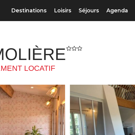
Destinations
Loisirs
Séjours
Agenda
 MOLIÈRE
MENT LOCATIF