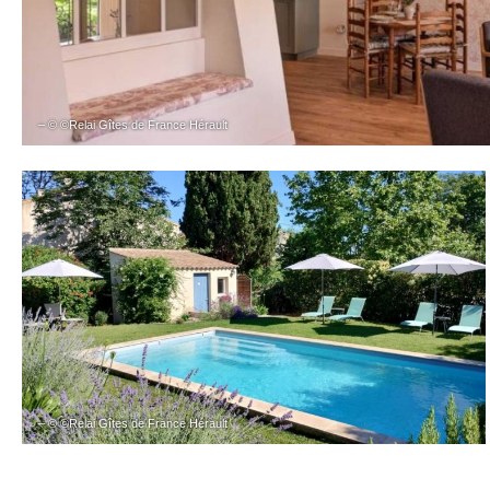
– © ©Relai Gîtes de France Hérault
– © ©Relai Gîtes de France Hérault