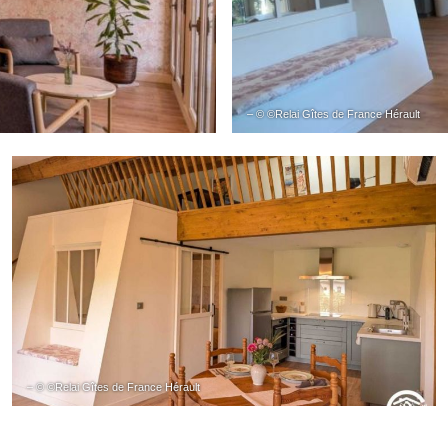
– © ©Relai Gîtes de France Hérault
– © ©Relai Gîtes de France Hérault