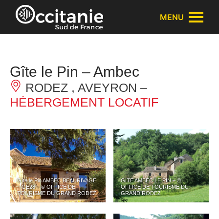
Panneau de gestion des cookies
MENU
Gîte le Pin – Ambec
RODEZ , AVEYRON –
HÉBERGEMENT LOCATIF
Gîte le Pin AMBEC BEAURIVAGE
GITE AMBEC LE PIN – ©
– GE28 – © OFFICE DE
OFFICE DE TOURISME DU
TOURISME DU GRAND RODEZ
GRAND RODEZ