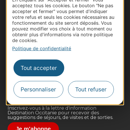
acceptez tous les cookies. Le bouton "Ne pas
accepter et fermer" vous permet d'indiquer
votre refus et seuls les cookies nécessaires au
fonctionnement du site seront déposés. Vous
pouvez modifier vos choix à tout moment ou
obtenir plus d'informations via notre politique
de cookies.
Politique de confidentialité
Thermalisme
Business/Mice
Tout accepter
Pros d'Occitanie
Site presse et d'influence
Voyagistes
Personnaliser
Tout refuser
Destination Sport
Inscrivez-vous à la lettre d'information
Destination Occitanie pour recevoir des
suggestions de séjours, de visites et de sorties.
Je m'abonne