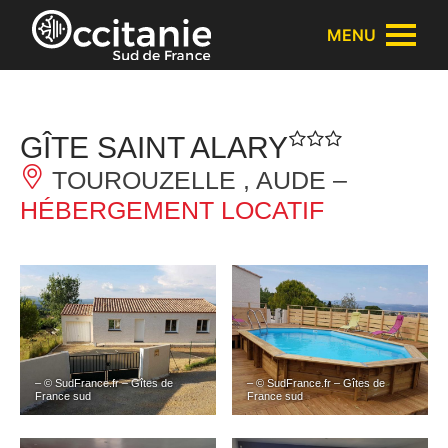
Panneau de gestion des cookies
MENU
GÎTE SAINT ALARY
TOUROUZELLE , AUDE –
HÉBERGEMENT LOCATIF
– © SudFrance.fr – Gîtes de
– © SudFrance.fr – Gîtes de
France sud
France sud