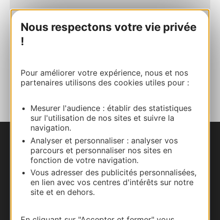
E-mail
Nous respectons votre vie privée
!
Site internet
Pour améliorer votre expérience, nous et nos
AJOUTER
partenaires utilisons des cookies utiles pour :
AU CARNET
Mesurer l'audience : établir des statistiques
sur l'utilisation de nos sites et suivre la
navigation.
Analyser et personnaliser : analyser vos
Nous contacter
parcours et personnaliser nos sites en
fonction de votre navigation.
Carte interactive
Vous adresser des publicités personnalisées,
en lien avec vos centres d'intérêts sur notre
site et en dehors.
Documentation
En cliquant sur "Accepter et fermer" vous