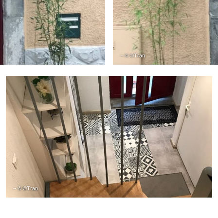
– © ©Tran
– © ©Tran