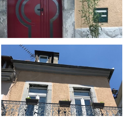
– © ©Tran