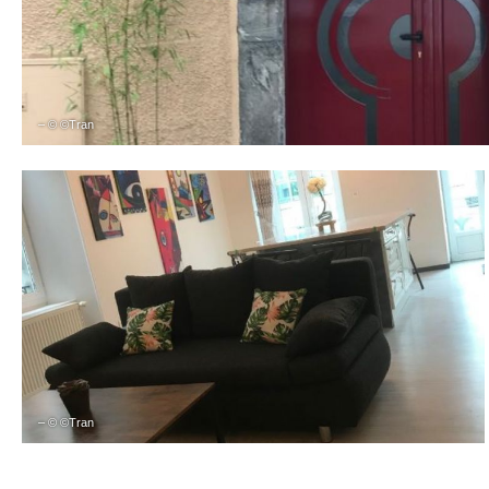
– © ©Tran
– © ©Tran