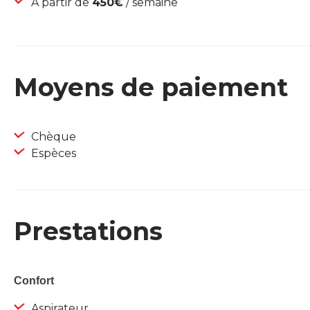
À partir de
450€
/ semaine
Moyens de paiement
Chèque
Espèces
Prestations
Confort
Aspirateur