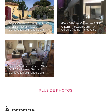
Gîte « Villa des Ormes » – SAINT
Gîte « Villa des Ormes » – SAINT
GILLES – location Gard – ©
GILLES – location Gard – ©
Gérés Gîtes de France Gard
Gérés Gîtes de France Gard
Gîte « Villa des Ormes » – SAINT
GILLES – location Gard – ©
Gérés Gîtes de France Gard
PLUS DE PHOTOS
À propos