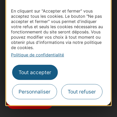
En cliquant sur "Accepter et fermer" vous
acceptez tous les cookies. Le bouton "Ne pas
accepter et fermer" vous permet d'indiquer
votre refus et seuls les cookies nécessaires au
fonctionnement du site seront déposés. Vous
Thermalisme
pouvez modifier vos choix à tout moment ou
obtenir plus d'informations via notre politique
Business/Mice
de cookies.
Pros d'Occitanie
Politique de confidentialité
Site presse et d'influence
Voyagistes
Tout accepter
Destination Sport
Inscrivez-vous à la lettre d'information
Destination Occitanie pour recevoir des
Personnaliser
Tout refuser
suggestions de séjours, de visites et de sorties.
Je m'abonne