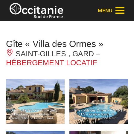
Panneau de gestion des cookies
MENU
Gîte « Villa des Ormes »
SAINT-GILLES , GARD –
HÉBERGEMENT LOCATIF
Gîte « Villa des Ormes » – SAINT
Gîte « Villa des Ormes » – SAINT
GILLES – location Gard – ©
GILLES – location Gard – ©
Gérés Gîtes de France Gard
Gérés Gîtes de France Gard