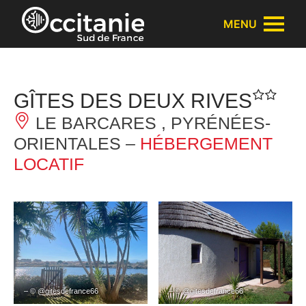
Panneau de gestion des cookies
MENU
GÎTES DES DEUX RIVES
LE BARCARES , PYRÉNÉES-
ORIENTALES –
HÉBERGEMENT
LOCATIF
– © @gitesdefrance66
– © @gitesdefrance66