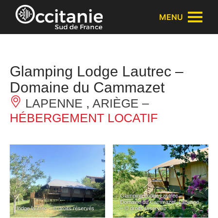
Panneau de gestion des cookies
MENU
Glamping Lodge Lautrec –
Domaine du Cammazet
LAPENNE , ARIÈGE –
HÉBERGEMENT LOCATIF
Glamping Lodge Lautrec –
Domaine du Cammazet_Lapenne
lodge lautrec – © droits réservés
– © droits réservés