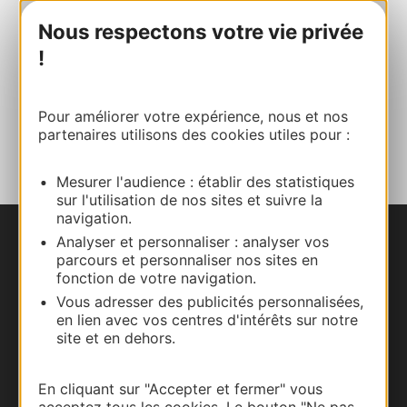
Site internet
Nous respectons votre vie privée
!
Facebook
Pour améliorer votre expérience, nous et nos
AJOUTER
partenaires utilisons des cookies utiles pour :
AU CARNET
Mesurer l'audience : établir des statistiques
sur l'utilisation de nos sites et suivre la
navigation.
Analyser et personnaliser : analyser vos
Nous contacter
parcours et personnaliser nos sites en
fonction de votre navigation.
Carte interactive
Vous adresser des publicités personnalisées,
en lien avec vos centres d'intérêts sur notre
Documentation
site et en dehors.
En cliquant sur "Accepter et fermer" vous
acceptez tous les cookies. Le bouton "Ne pas