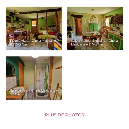
Pièce à vivre – Gîte la Mexicaine
salle à manger & cuisine – Gîte la
– © Mo@na
Mexicaine – © Mo@na
Salle de bain – Gîte la Mexicaine –
© Mo@na
PLUS DE PHOTOS