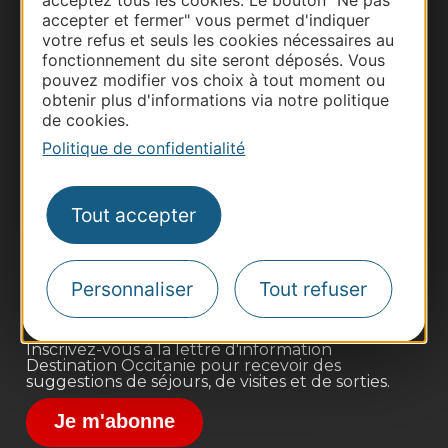
accepter et fermer" vous permet d'indiquer
votre refus et seuls les cookies nécessaires au
fonctionnement du site seront déposés. Vous
pouvez modifier vos choix à tout moment ou
obtenir plus d'informations via notre politique
de cookies.
Politique de confidentialité
Thermalisme
Business/Mice
Tout accepter
Pros d'Occitanie
Site presse et d'influence
Voyagistes
Personnaliser
Tout refuser
Destination Sport
Inscrivez-vous à la lettre d'information
Destination Occitanie pour recevoir des
suggestions de séjours, de visites et de sorties.
Je m'abonne