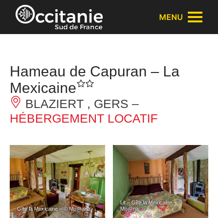
Panneau de gestion des cookies
MENU
Hameau de Capuran – La
Mexicaine
BLAZIERT , GERS –
HÉBERGEMENT LOCATIF
Lit – Gîte la Mexicaine – ©
Gîte la Mexicaine – © Mo@ana
Mo@na