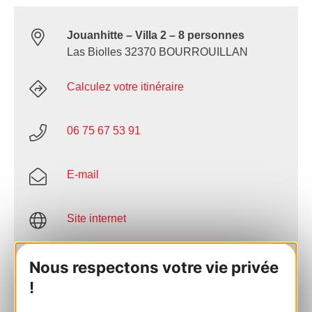
Jouanhitte – Villa 2 – 8 personnes
Las Biolles 32370 BOURROUILLAN
Calculez votre itinéraire
06 75 67 53 91
E-mail
Site internet
AJOUTER
Nous respectons votre vie privée
AU CARNET
!