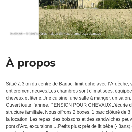
la chazé – © Droits gérés maison d’h^tes; chambres; vacances
À propos
Situé à 3km du centre de Barjac, limitrophe avec l’Ardèche, 
entièrement neuves.Les chambres sont climatisées, équipées de
cheveux et literie.Une cuisine, une salle à manger, un salon, u
Ouvert toute l’année. PENSION POUR CHEVAUXL’écurie de «
structure familiale. Nous offrons 2 boxes, 1 parc clôturé 
la location. Les repas, des boissons et des sandwiches peuven
pont d’Arc, excursions …Petits plus: prêt de lit bébé (- 3ans)