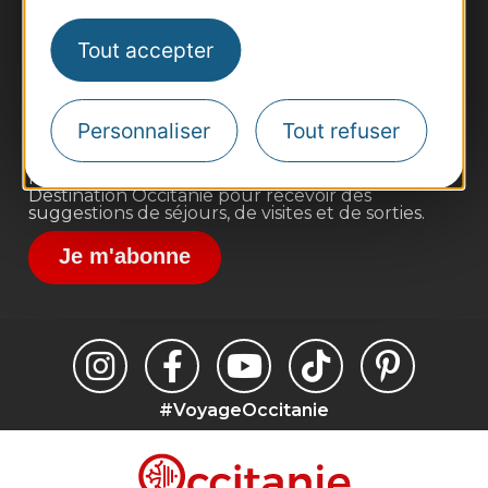
Business/Mice
Pros d'Occitanie
Tout accepter
Site presse et d'influence
Voyagistes
Personnaliser
Tout refuser
Destination Sport
Inscrivez-vous à la lettre d'information
Destination Occitanie pour recevoir des
suggestions de séjours, de visites et de sorties.
Je m'abonne
#VoyageOccitanie