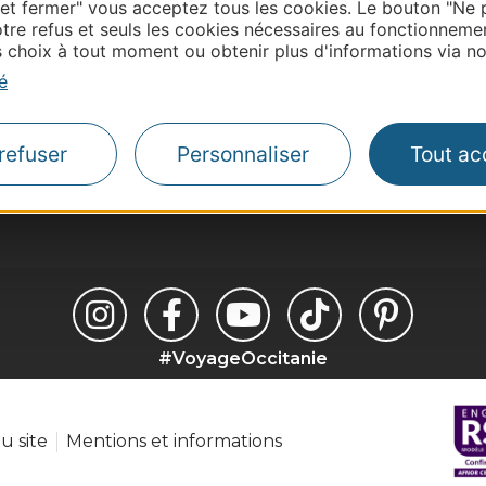
 et fermer" vous acceptez tous les cookies. Le bouton "Ne 
tre refus et seuls les cookies nécessaires au fonctionneme
Thermalisme
choix à tout moment ou obtenir plus d'informations via not
Business/Mice
é
Pros d'Occitanie
Site presse et d'influe
refuser
Personnaliser
Tout ac
Voyagistes
Destination Sport
#VoyageOccitanie
u site
Mentions et informations