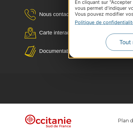
En cliquant sur "Accepter
vous permet d'indiquer vo
Vous pouvez modifier vos 
Nous contacter
Politique de confidentialit
Carte interactive
Tout 
Documentation
Plan d