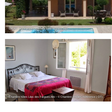
La Lilas des Fargues – Annick Bouchegnies_Albi
Chambre hôtes Lilas des Fargues Albi – © Chambre d’Hôtes Référence ( OT)