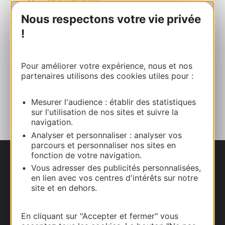
05 63 48 83 01
Nous respectons votre vie privée
!
E-mail
Site internet
Pour améliorer votre expérience, nous et nos
partenaires utilisons des cookies utiles pour :
AJOUTER
Mesurer l'audience : établir des statistiques
AU CARNET
sur l'utilisation de nos sites et suivre la
navigation.
Analyser et personnaliser : analyser vos
parcours et personnaliser nos sites en
fonction de votre navigation.
Nous contacter
Vous adresser des publicités personnalisées,
en lien avec vos centres d'intérêts sur notre
site et en dehors.
Carte interactive
Documentation
En cliquant sur "Accepter et fermer" vous