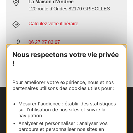
La Maison d’Andrée
120 route d’Ondes 82170 GRISOLLES
Calculez votre itinéraire
06 27 27 83 67
Nous respectons votre vie privée
AJOUTER
!
AU CARNET
Pour améliorer votre expérience, nous et nos
partenaires utilisons des cookies utiles pour :
Nous contacter
Mesurer l'audience : établir des statistiques
sur l'utilisation de nos sites et suivre la
Carte interactive
navigation.
Analyser et personnaliser : analyser vos
parcours et personnaliser nos sites en
Documentation