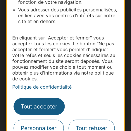
fonction de votre navigation.
Vous adresser des publicités personnalisées,
en lien avec vos centres d'intérêts sur notre
site et en dehors.
En cliquant sur "Accepter et fermer" vous
acceptez tous les cookies. Le bouton "Ne pas
accepter et fermer" vous permet d'indiquer
votre refus et seuls les cookies nécessaires au
fonctionnement du site seront déposés. Vous
pouvez modifier vos choix à tout moment ou
Thermalisme
obtenir plus d'informations via notre politique
Business/Mice
de cookies.
Pros d'Occitanie
Politique de confidentialité
Site presse et d'influence
Voyagistes
Tout accepter
Destination Sport
Inscrivez-vous à la lettre d'information
Destination Occitanie pour recevoir des
Personnaliser
Tout refuser