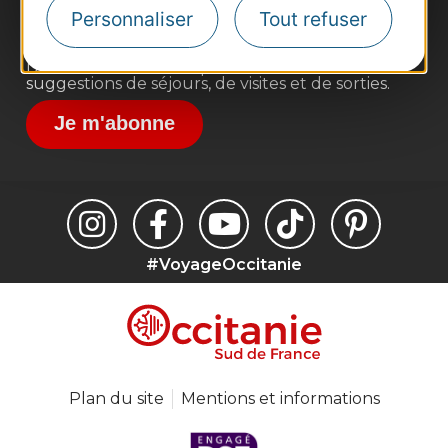
Destination Sport
Personnaliser
Tout refuser
Inscrivez-vous à la lettre d'information
Destination Occitanie pour recevoir des
suggestions de séjours, de visites et de sorties.
Je m'abonne
#VoyageOccitanie
Plan du site
Mentions et informations