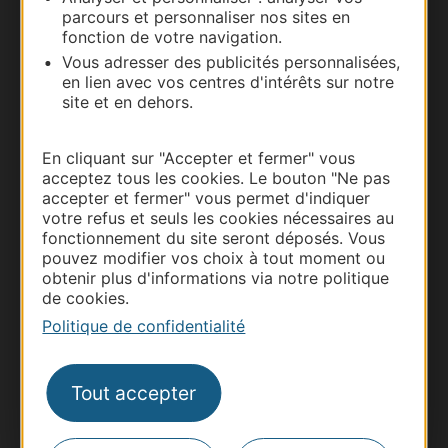
parcours et personnaliser nos sites en
Carte interactive
fonction de votre navigation.
Vous adresser des publicités personnalisées,
Documentation
en lien avec vos centres d'intérêts sur notre
site et en dehors.
En cliquant sur "Accepter et fermer" vous
acceptez tous les cookies. Le bouton "Ne pas
accepter et fermer" vous permet d'indiquer
votre refus et seuls les cookies nécessaires au
fonctionnement du site seront déposés. Vous
pouvez modifier vos choix à tout moment ou
obtenir plus d'informations via notre politique
de cookies.
Thermalisme
Politique de confidentialité
Business/Mice
Pros d'Occitanie
Tout accepter
Site presse et d'influence
Voyagistes