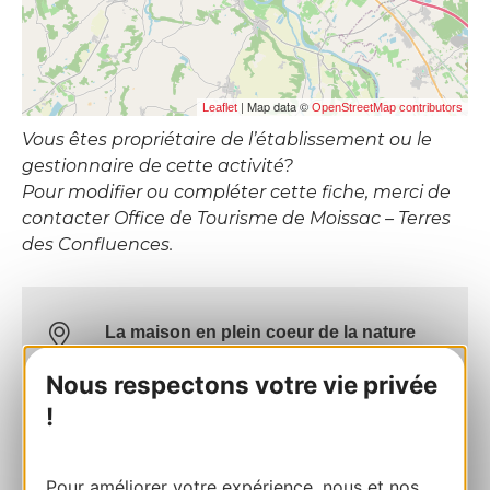
| Map data ©
Leaflet
OpenStreetMap contributors
Vous êtes propriétaire de l’établissement ou le
gestionnaire de cette activité?
Pour modifier ou compléter cette fiche, merci de
contacter Office de Tourisme de Moissac – Terres
des Confluences.
La maison en plein coeur de la nature
290 chemin des terres forts 82100
Nous respectons votre vie privée
CASTELSARRASIN
!
Calculez votre itinéraire
Pour améliorer votre expérience, nous et nos