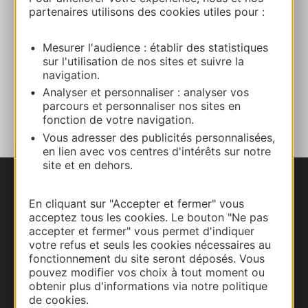
partenaires utilisons des cookies utiles pour :
06 58 99 68 76
Mesurer l'audience : établir des statistiques
E-mail
sur l'utilisation de nos sites et suivre la
navigation.
Analyser et personnaliser : analyser vos
AJOUTER
parcours et personnaliser nos sites en
AU CARNET
fonction de votre navigation.
Vous adresser des publicités personnalisées,
en lien avec vos centres d'intérêts sur notre
site et en dehors.
Nous contacter
En cliquant sur "Accepter et fermer" vous
acceptez tous les cookies. Le bouton "Ne pas
Carte interactive
accepter et fermer" vous permet d'indiquer
votre refus et seuls les cookies nécessaires au
Documentation
fonctionnement du site seront déposés. Vous
pouvez modifier vos choix à tout moment ou
obtenir plus d'informations via notre politique
de cookies.