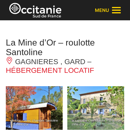
Panneau de gestion des cookies
MENU
La Mine d’Or – roulotte
Santoline
GAGNIERES , GARD –
HÉBERGEMENT LOCATIF
roulotte – avec chambre Santoline
la santoline Gite roulotte – © la
– © mine d’or
mine d’or