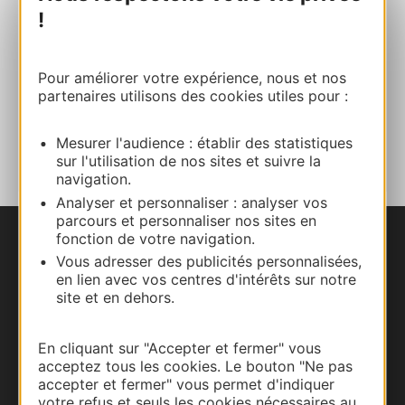
Site internet
!
Facebook
Pour améliorer votre expérience, nous et nos
partenaires utilisons des cookies utiles pour :
AJOUTER
AU CARNET
Mesurer l'audience : établir des statistiques
sur l'utilisation de nos sites et suivre la
navigation.
Analyser et personnaliser : analyser vos
parcours et personnaliser nos sites en
fonction de votre navigation.
Nous contacter
Vous adresser des publicités personnalisées,
en lien avec vos centres d'intérêts sur notre
Carte interactive
site et en dehors.
Documentation
En cliquant sur "Accepter et fermer" vous
acceptez tous les cookies. Le bouton "Ne pas
accepter et fermer" vous permet d'indiquer
votre refus et seuls les cookies nécessaires au