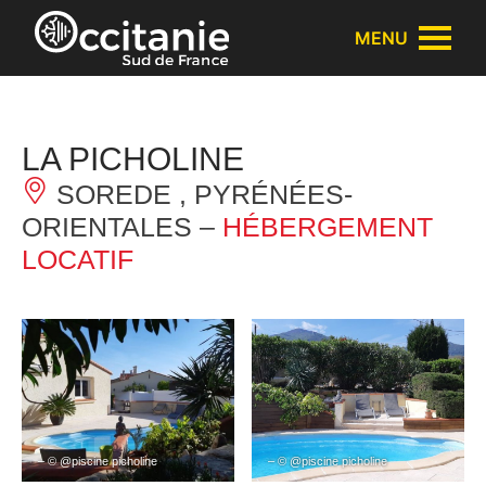
Panneau de gestion des cookies
MENU
LA PICHOLINE
SOREDE , PYRÉNÉES-
ORIENTALES –
HÉBERGEMENT
LOCATIF
– © @piscine picholine
– © @piscine picholine