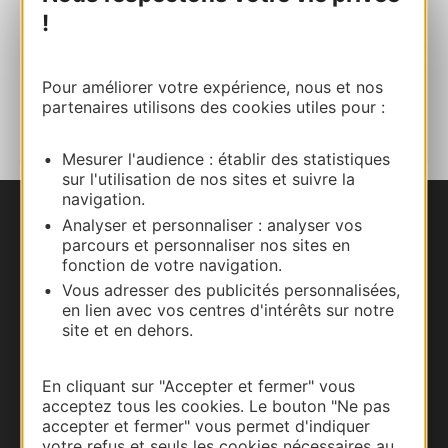
!
Site internet
Pour améliorer votre expérience, nous et nos
AJOUTER
AU CARNET
partenaires utilisons des cookies utiles pour :
Mesurer l'audience : établir des statistiques
sur l'utilisation de nos sites et suivre la
navigation.
Analyser et personnaliser : analyser vos
Nous contacter
parcours et personnaliser nos sites en
fonction de votre navigation.
Carte interactive
Vous adresser des publicités personnalisées,
en lien avec vos centres d'intérêts sur notre
Documentation
site et en dehors.
En cliquant sur "Accepter et fermer" vous
acceptez tous les cookies. Le bouton "Ne pas
accepter et fermer" vous permet d'indiquer
votre refus et seuls les cookies nécessaires au