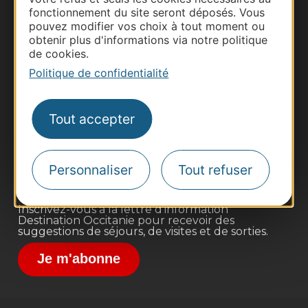
fonctionnement du site seront déposés. Vous
pouvez modifier vos choix à tout moment ou
obtenir plus d'informations via notre politique
de cookies.
Politique de confidentialité
Thermalisme
Business/Mice
Tout accepter
Pros d'Occitanie
Site presse et d'influence
Voyagistes
Personnaliser
Tout refuser
Destination Sport
Inscrivez-vous à la lettre d'information
Destination Occitanie pour recevoir des
suggestions de séjours, de visites et de sorties.
Je m'abonne