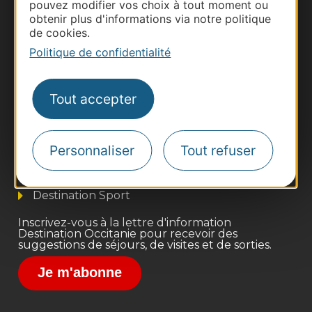
pouvez modifier vos choix à tout moment ou
obtenir plus d'informations via notre politique
de cookies.
Politique de confidentialité
Thermalisme
Tout accepter
Business/Mice
Pros d'Occitanie
Personnaliser
Tout refuser
Site presse et d'influence
Voyagistes
Destination Sport
Inscrivez-vous à la lettre d'information
Destination Occitanie pour recevoir des
suggestions de séjours, de visites et de sorties.
Je m'abonne