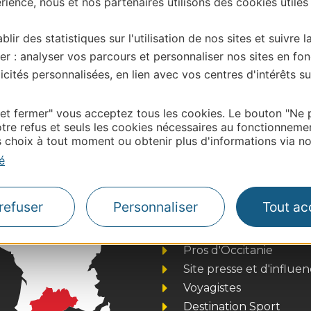
ience, nous et nos partenaires utilisons des cookies utiles
blir des statistiques sur l'utilisation de nos sites et suivre l
er : analyser vos parcours et personnaliser nos sites en fon
cités personnalisées, en lien avec vos centres d'intérêts su
| Map data ©
Leaflet
OpenStreetMap contributors
 et fermer" vous acceptez tous les cookies. Le bouton "Ne 
tre refus et seuls les cookies nécessaires au fonctionneme
onnaire de cette activité?
choix à tout moment ou obtenir plus d'informations via not
ontacter Hautes Pyrénées Tourisme Environnement
é
refuser
Personnaliser
Tout ac
Thermalisme
Business/Mice
Pros d'Occitanie
Site presse et d'influe
Voyagistes
Destination Sport