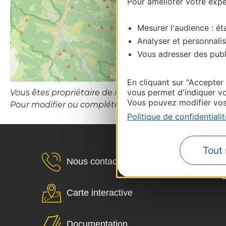
Pour améliorer votre expér
Mesurer l'audience : éta
Analyser et personnalis
Vous adresser des publi
En cliquant sur "Accepter
vous permet d'indiquer vo
Vous êtes propriétaire de l’établissement ou le gesti
Vous pouvez modifier vos 
Pour modifier ou compléter cette fiche, merci de c
Politique de confidentialit
Tout 
Nous contacter
Carte interactive
Documentation