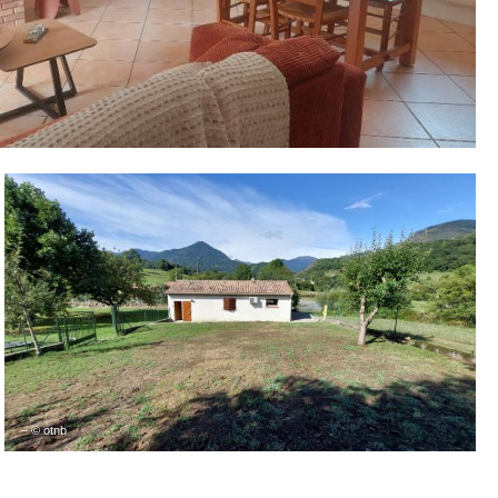
– © otnb