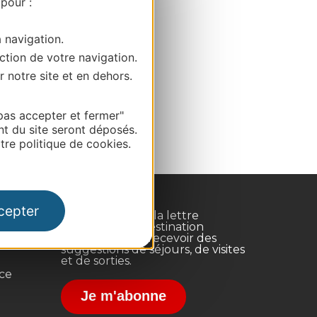
 pour :
a navigation.
ction de votre navigation.
r notre site et en dehors.
pas accepter et fermer"
nt du site seront déposés.
re politique de cookies.
cepter
Inscrivez-vous à la lettre
d'information Destination
Occitanie pour recevoir des
suggestions de séjours, de visites
et de sorties.
nce
Je m'abonne