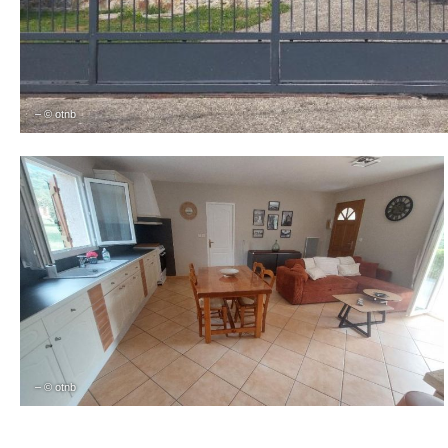
– © otnb
– © otnb