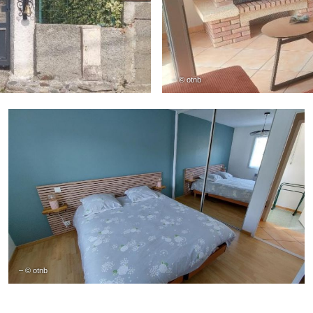
– © otnb
– © otnb