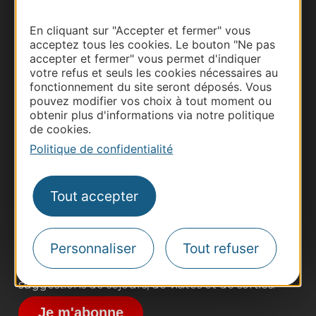
En cliquant sur "Accepter et fermer" vous
acceptez tous les cookies. Le bouton "Ne pas
accepter et fermer" vous permet d'indiquer
votre refus et seuls les cookies nécessaires au
fonctionnement du site seront déposés. Vous
pouvez modifier vos choix à tout moment ou
obtenir plus d'informations via notre politique
de cookies.
Thermalisme
Politique de confidentialité
Business/Mice
Pros d'Occitanie
Site presse et d'influence
Tout accepter
Voyagistes
Destination Sport
Personnaliser
Tout refuser
Inscrivez-vous à la lettre d'information
Destination Occitanie pour recevoir des
suggestions de séjours, de visites et de sorties.
Je m'abonne