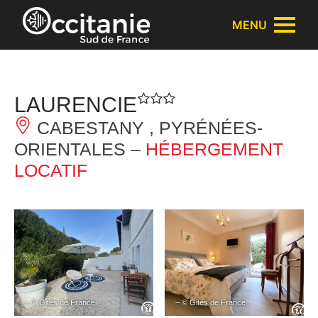
Panneau de gestion des cookies
MENU
LAURENCIE
CABESTANY , PYRÉNÉES-
ORIENTALES –
HÉBERGEMENT
LOCATIF
– © Gites de France
– © Gites de France