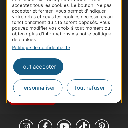
acceptez tous les cookies. Le bouton "Ne pas
accepter et fermer" vous permet d'indiquer
votre refus et seuls les cookies nécessaires au
fonctionnement du site seront déposés. Vous
Thermalisme
pouvez modifier vos choix à tout moment ou
Business/Mice
obtenir plus d'informations via notre politique
de cookies.
Pros d'Occitanie
Politique de confidentialité
Site presse et d'influence
Voyagistes
Tout accepter
Destination Sport
Inscrivez-vous à la lettre d'information
Destination Occitanie pour recevoir des
suggestions de séjours, de visites et de sorties.
Personnaliser
Tout refuser
Je m'abonne