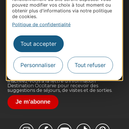
pouvez modifier vos choix à tout moment ou
obtenir plus d'informations via notre politique
de cookies.
Politique de confidentialité
Thermalisme
Business/Mice
Tout accepter
Pros d'Occitanie
Site presse et d'influence
Voyagistes
Personnaliser
Tout refuser
Destination Sport
Inscrivez-vous à la lettre d'information
Destination Occitanie pour recevoir des
suggestions de séjours, de visites et de sorties.
Je m'abonne