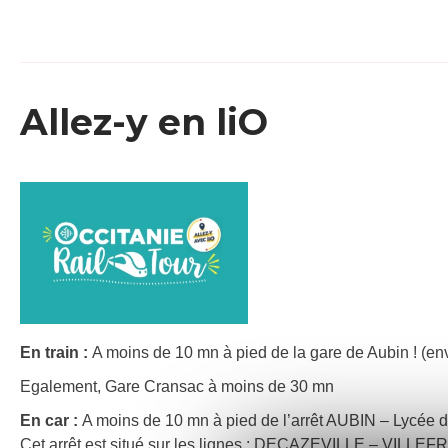
Allez-y en liO
En train :
A moins de 10 mn à pied de la gare de Aubin ! (env
Egalement, Gare Cransac à moins de 30 mn
En car :
A moins de 10 mn à pied de l’arrêt AUBIN – Lycée d
Cet arrêt est situé sur les lignes : DECAZEVILLE – V