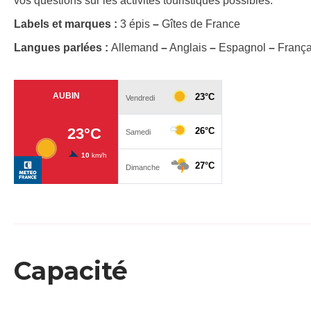
vos questions sur les activités touristiques possibles.
Labels et marques :
3 épis
–
Gîtes de France
Langues parlées :
Allemand
–
Anglais
–
Espagnol
–
Franç
Capacité