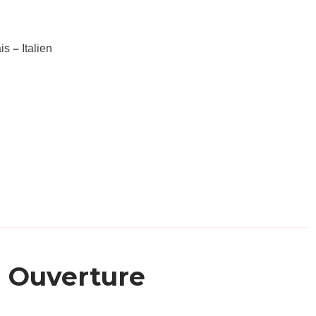
ais
–
Italien
Ouverture