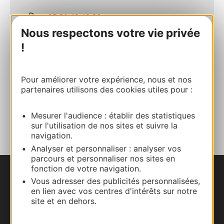
05 81 40 49 36
Nous respectons votre vie privée
!
E-mail
Pour améliorer votre expérience, nous et nos
Site internet
partenaires utilisons des cookies utiles pour :
AJOUTER
Mesurer l'audience : établir des statistiques
AU CARNET
sur l'utilisation de nos sites et suivre la
navigation.
Analyser et personnaliser : analyser vos
parcours et personnaliser nos sites en
fonction de votre navigation.
Nous contacter
Vous adresser des publicités personnalisées,
en lien avec vos centres d'intérêts sur notre
site et en dehors.
Carte interactive