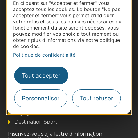
Documentation
En cliquant sur "Accepter et fermer" vous
acceptez tous les cookies. Le bouton "Ne pas
accepter et fermer" vous permet d'indiquer
votre refus et seuls les cookies nécessaires au
fonctionnement du site seront déposés. Vous
pouvez modifier vos choix à tout moment ou
obtenir plus d'informations via notre politique
de cookies.
Politique de confidentialité
Tout accepter
Thermalisme
Business/Mice
Pros d'Occitanie
Personnaliser
Tout refuser
Site presse et d'influence
Voyagistes
Destination Sport
Inscrivez-vous à la lettre d'information