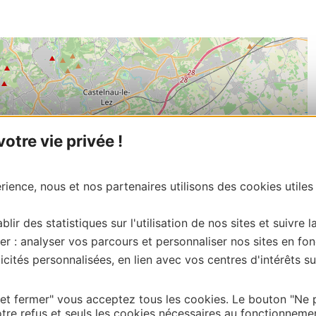
tre vie privée !
ience, nous et nos partenaires utilisons des cookies utiles
blir des statistiques sur l'utilisation de nos sites et suivre l
er : analyser vos parcours et personnaliser nos sites en fon
cités personnalisées, en lien avec vos centres d'intérêts su
 et fermer" vous acceptez tous les cookies. Le bouton "Ne 
tre refus et seuls les cookies nécessaires au fonctionneme
| Map data ©
Leaflet
OpenStreetMap contributors