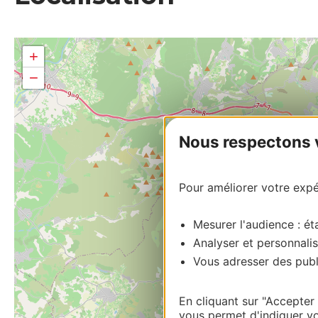
+
−
Nous respectons vo
Pour améliorer votre expér
Mesurer l'audience : éta
Analyser et personnalis
Vous adresser des publi
En cliquant sur "Accepter
vous permet d'indiquer vo