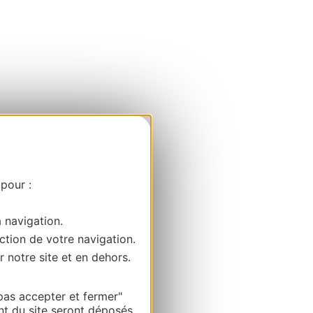
 pour :
a navigation.
ction de votre navigation.
r notre site et en dehors.
pas accepter et fermer"
nt du site seront déposés.