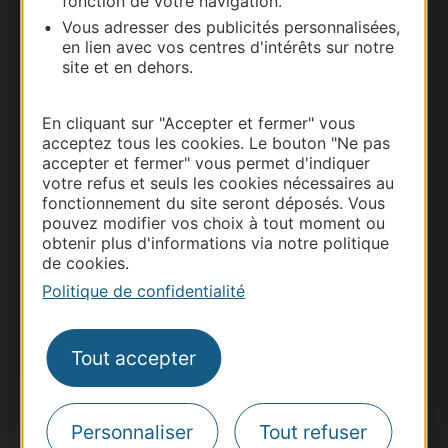
fonction de votre navigation.
Vous adresser des publicités personnalisées,
en lien avec vos centres d'intérêts sur notre
site et en dehors.
En cliquant sur "Accepter et fermer" vous
acceptez tous les cookies. Le bouton "Ne pas
accepter et fermer" vous permet d'indiquer
Thermalisme
votre refus et seuls les cookies nécessaires au
fonctionnement du site seront déposés. Vous
Business/Mice
pouvez modifier vos choix à tout moment ou
Pros d'Occitanie
obtenir plus d'informations via notre politique
de cookies.
Site presse et d'influence
Politique de confidentialité
Voyagistes
Destination Sport
Tout accepter
Inscrivez-vous à la lettre d'information
Destination Occitanie pour recevoir des
suggestions de séjours, de visites et de sorties.
Personnaliser
Tout refuser
Je m'abonne