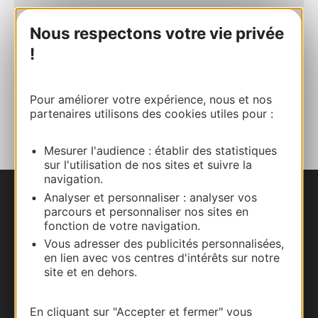
+33 6 03 90 22 05
Nous respectons votre vie privée
!
E-mail
Pour améliorer votre expérience, nous et nos
AJOUTER
partenaires utilisons des cookies utiles pour :
AU CARNET
Mesurer l'audience : établir des statistiques
sur l'utilisation de nos sites et suivre la
navigation.
Analyser et personnaliser : analyser vos
Nous contacter
parcours et personnaliser nos sites en
fonction de votre navigation.
Carte interactive
Vous adresser des publicités personnalisées,
en lien avec vos centres d'intérêts sur notre
site et en dehors.
Documentation
En cliquant sur "Accepter et fermer" vous