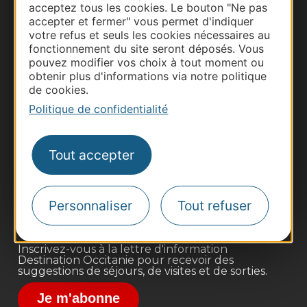
acceptez tous les cookies. Le bouton "Ne pas
accepter et fermer" vous permet d'indiquer
votre refus et seuls les cookies nécessaires au
fonctionnement du site seront déposés. Vous
pouvez modifier vos choix à tout moment ou
obtenir plus d'informations via notre politique
de cookies.
Politique de confidentialité
Thermalisme
Business/Mice
Tout accepter
Pros d'Occitanie
Site presse et d'influence
Voyagistes
Personnaliser
Tout refuser
Destination Sport
Inscrivez-vous à la lettre d'information
Destination Occitanie pour recevoir des
suggestions de séjours, de visites et de sorties.
Je m'abonne