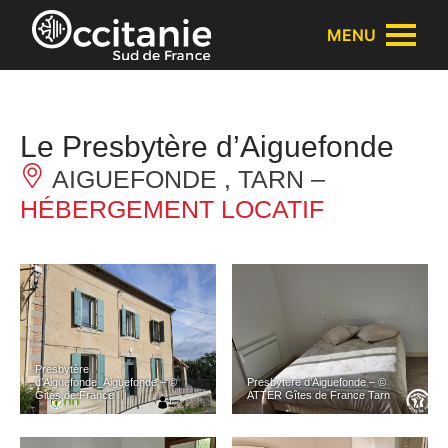
Panneau de gestion des cookies
MENU
Le Presbytère d’Aiguefonde
AIGUEFONDE , TARN –
HÉBERGEMENT LOCATIF
Presbytère
d’Aiguefonde_Aiguefonde – ©
Presbytère d’Aiguefonde – ©
Gites de France
ATTER Gîtes de France Tarn