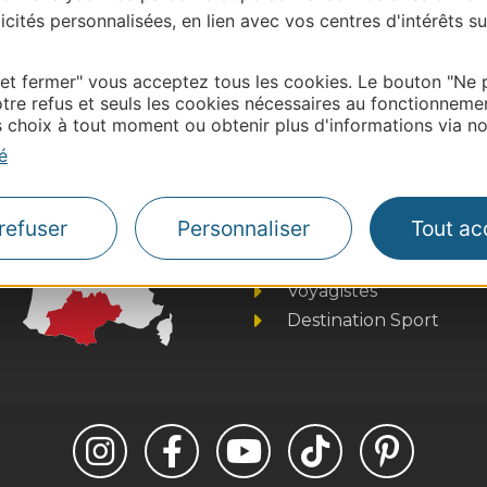
| Map data ©
Leaflet
OpenStreetMap contributors
cités personnalisées, en lien avec vos centres d'intérêts su
onnaire de cette activité?
ntacter CDT34
 et fermer" vous acceptez tous les cookies. Le bouton "Ne 
tre refus et seuls les cookies nécessaires au fonctionneme
choix à tout moment ou obtenir plus d'informations via not
é
Thermalisme
Business/Mice
refuser
Personnaliser
Tout ac
Pros d'Occitanie
Site presse et d'influe
Voyagistes
Destination Sport