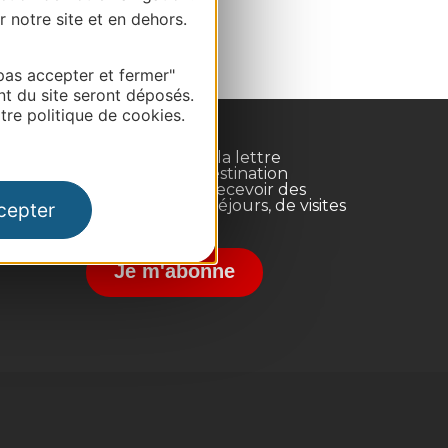
r notre site et en dehors.
pas accepter et fermer"
nt du site seront déposés.
re politique de cookies.
Inscrivez-vous à la lettre
d'information Destination
Occitanie pour recevoir des
suggestions de séjours, de visites
cepter
et de sorties.
nce
Je m'abonne