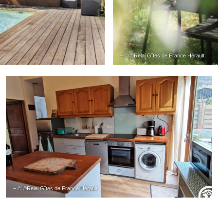
– © ©Relai Gîtes de France Hérault
– © ©Relai Gîtes de France Hérault