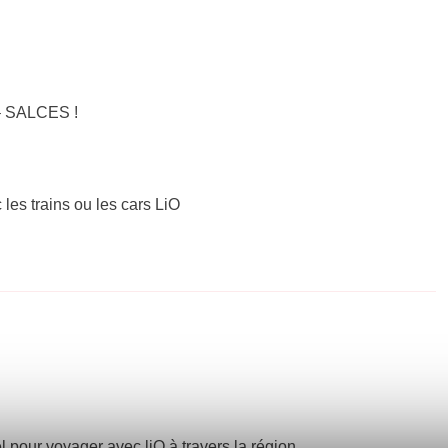
 – SALCES !
 les trains ou les cars LiO
el pour voyager avec liO à travers la région.