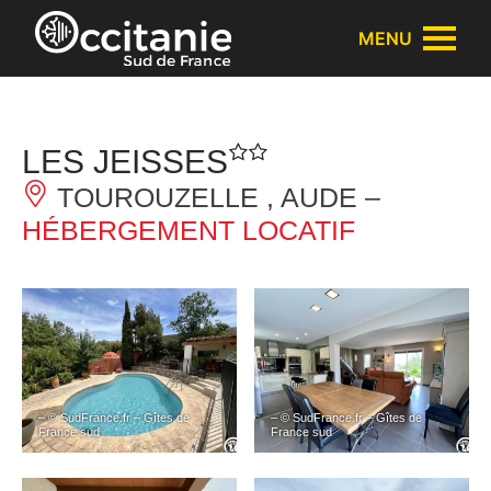
Panneau de gestion des cookies
MENU
LES JEISSES
TOUROUZELLE , AUDE –
HÉBERGEMENT LOCATIF
– © SudFrance.fr – Gîtes de
– © SudFrance.fr – Gîtes de
France sud
France sud