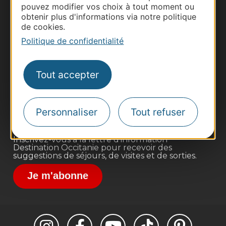
pouvez modifier vos choix à tout moment ou
obtenir plus d'informations via notre politique
de cookies.
Politique de confidentialité
Thermalisme
Business/Mice
Tout accepter
Pros d'Occitanie
Site presse et d'influence
Voyagistes
Personnaliser
Tout refuser
Destination Sport
Inscrivez-vous à la lettre d'information
Destination Occitanie pour recevoir des
suggestions de séjours, de visites et de sorties.
Je m'abonne