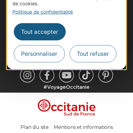
de cookies.
Voyagistes
Politique de confidentialité
Destination Sport
Inscrivez-vous à la lettre d'information
Destination Occitanie pour recevoir des
Tout accepter
suggestions de séjours, de visites et de sorties.
Je m'abonne
Personnaliser
Tout refuser
#VoyageOccitanie
Plan du site
Mentions et informations