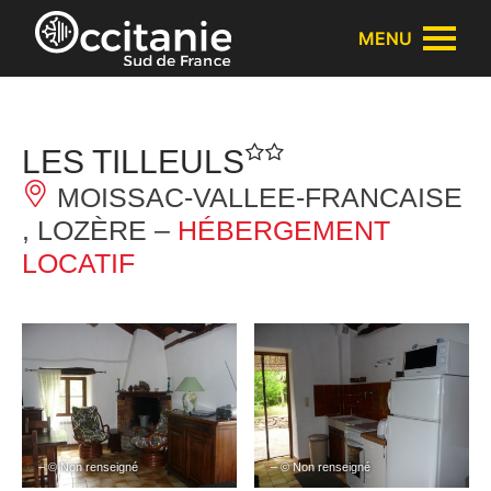
Panneau de gestion des cookies
MENU
LES TILLEULS
MOISSAC-VALLEE-FRANCAISE
, LOZÈRE –
HÉBERGEMENT
LOCATIF
– © Non renseigné
– © Non renseigné