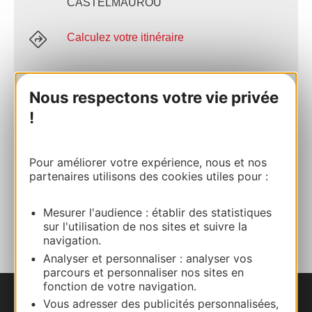
CASTELMAUROU
Calculez votre itinéraire
05 61 99 44 10
Nous respectons votre vie privée
!
E-mail
Pour améliorer votre expérience, nous et nos
Site internet
partenaires utilisons des cookies utiles pour :
AJOUTER
Mesurer l'audience : établir des statistiques
AU CARNET
sur l'utilisation de nos sites et suivre la
navigation.
Analyser et personnaliser : analyser vos
parcours et personnaliser nos sites en
fonction de votre navigation.
Vous adresser des publicités personnalisées,
Nous contacter