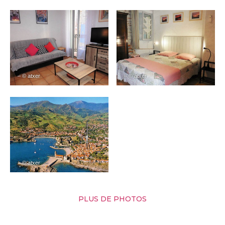
– © atxer
– © atxer
– © atxer
PLUS DE PHOTOS