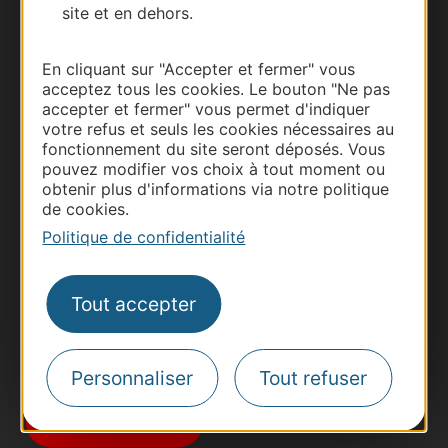
site et en dehors.
En cliquant sur "Accepter et fermer" vous
acceptez tous les cookies. Le bouton "Ne pas
accepter et fermer" vous permet d'indiquer
votre refus et seuls les cookies nécessaires au
fonctionnement du site seront déposés. Vous
Thermalisme
pouvez modifier vos choix à tout moment ou
obtenir plus d'informations via notre politique
Business/Mice
de cookies.
Pros d'Occitanie
Politique de confidentialité
Site presse et d'influence
Voyagistes
Tout accepter
Destination Sport
Inscrivez-vous à la lettre d'information
Destination Occitanie pour recevoir des
Personnaliser
Tout refuser
suggestions de séjours, de visites et de sorties.
Je m'abonne