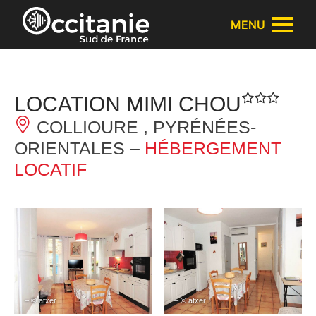
Panneau de gestion des cookies
MENU
LOCATION MIMI CHOU
COLLIOURE , PYRÉNÉES-
ORIENTALES –
HÉBERGEMENT
LOCATIF
– © atxer
– © atxer