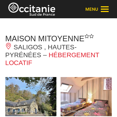
Panneau de gestion des cookies
MENU
MAISON MITOYENNE
SALIGOS , HAUTES-
PYRÉNÉES –
HÉBERGEMENT
LOCATIF
– © Gîtes de France 65
– © Gîtes de France 65