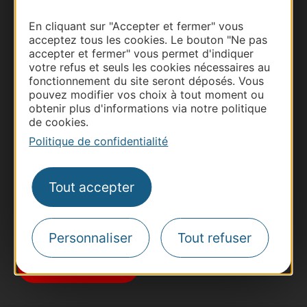
En cliquant sur "Accepter et fermer" vous
acceptez tous les cookies. Le bouton "Ne pas
accepter et fermer" vous permet d'indiquer
votre refus et seuls les cookies nécessaires au
fonctionnement du site seront déposés. Vous
Thermalisme
pouvez modifier vos choix à tout moment ou
obtenir plus d'informations via notre politique
Business/Mice
de cookies.
Pros d'Occitanie
Politique de confidentialité
Site presse et d'influence
Voyagistes
Tout accepter
Destination Sport
Inscrivez-vous à la lettre d'information
Destination Occitanie pour recevoir des
Personnaliser
Tout refuser
suggestions de séjours, de visites et de sorties.
Je m'abonne