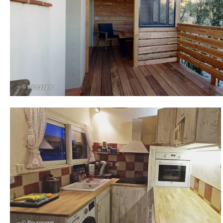
– © bourgogne
– © Bourgogne